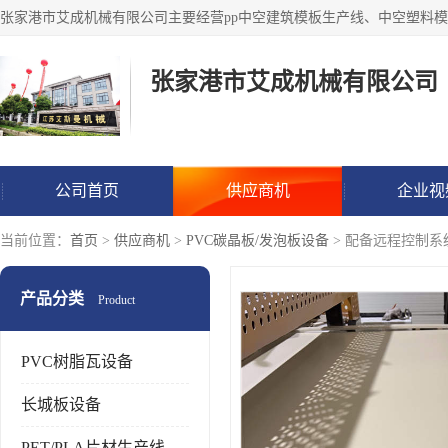
张家港市艾成机械有限公司
公司首页
供应商机
企业视
当前位置：
首页
>
供应商机
>
PVC碳晶板/发泡板设备
> 配备远程控制系
产品分类
Product
PVC树脂瓦设备
长城板设备
PET/PLA片材生产线