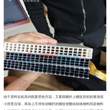
由于原料在机筒内既要受热升温，又要因螺杆上螺纹容积的逐渐缩
小而受压缩，再加上不停转动螺杆的螺纹使翻动前移物料间及物料