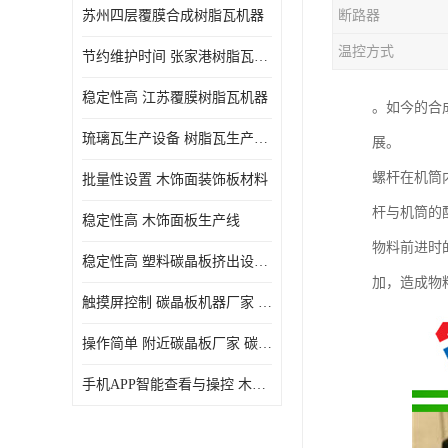
苏州四层覆膜合成树脂瓦机器
断路器
温控方式
节约维护时间 张家港树脂瓦小青瓦成型机
稳定性高 江苏覆膜树脂瓦机器
。如今的合
琉璃瓦生产设备 树脂瓦生产设备
展。
螺杆在机筒
批量性设置 木饰面装饰板材料
杆与机筒的
稳定性高 木饰面板生产线
物料前进时
稳定性高 塑料碳晶板挤出设备 碳晶板设备
加，造成物
触摸屏控制 碳晶板机器厂家 碳晶板全屋装修的利和弊
操作简单 附近碳晶板厂家 碳晶板机器厂家
手机APP智能查看与操控 木饰面板机器