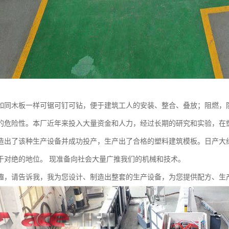
如同木板一样可锯可钉可钻，便于建筑工人的安装、整合、叠放；阻燃，
的危险性。本厂近年来投入大量资金和人力，经过长期的研究和实验，在
造出了该种生产设备并成功投产，生产出了合格的塑料建筑模板。日产大约在1
于对绝的地位。 现准备向社会大量广推我们的机械和技术。
趣，请告诉我，我为您设计、制造出整套的生产设备，为您提供配方、生