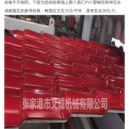
价格不尽相同。下面为您供给商场上两个鼎汇PVC塑钢瓦和坤宝合
成树脂瓦的参考价格：树脂瓦主瓦35元/平米，屋脊瓦在28元/只。