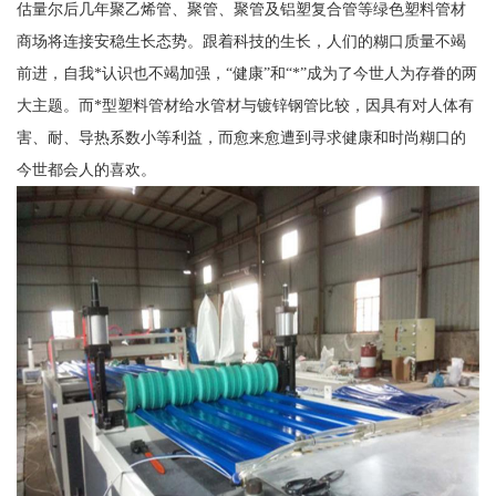
估量尔后几年聚乙烯管、聚管、聚管及铝塑复合管等绿色塑料管材
商场将连接安稳生长态势。跟着科技的生长，人们的糊口质量不竭
前进，自我*认识也不竭加强，“健康”和“*”成为了今世人为存眷的两
大主题。而*型塑料管材给水管材与镀锌钢管比较，因具有对人体有
害、耐、导热系数小等利益，而愈来愈遭到寻求健康和时尚糊口的
今世都会人的喜欢。