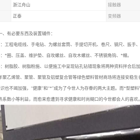
浙江舟山
接触器
正泰
变频器
一、有必要东西及装置辅件：
西：工程电缆线、手电钻、为螺丝套筒、手提切开机、卷尺、钢尺、扳手
件：*圈、压盖、维护垫、自攻螺丝、自攻木螺丝、不锈钢角钩、*帽。
料：树脂胶、树脂粉施、以便施工中呈现钻孔钻错现象将两种资料拌合后
年聚乙烯管、聚管、聚管及铝塑复合管等绿色塑料管材商场将连接安稳生
认识也不竭加强，“健康”和“*”成为了今世人为存眷的两大主题。而*型
热系数小等利益，而愈来愈遭到寻求健康和时尚糊口的今世都会人的喜欢