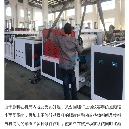
由于原料在机筒内既要受热升温，又要因螺杆上螺纹容积的逐渐缩
小而受压缩，再加上不停转动螺杆的螺纹使翻动前移物料间及物料
与机筒间的摩擦等多种条件作用，使原料在被推动前移的同时逐渐