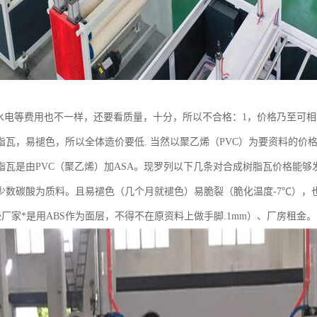
、水电等费用也不一样，还要看质量，十分，所以不合格：1，价格乃至可相差
脂瓦，易褪色，所以全体造价要低. 当然以聚乙烯（PVC）为要资料的价
脂瓦是由PVC（聚乙烯）加ASA。现罗列以下几条对合成树脂瓦价格能
少数碳酸为质料。且易褪色（几个月就褪色）易脆裂（脆化温度-7℃），也便
些厂家*是用ABS作为面层，不得不在原资料上做手脚.1mm）、厂房租金。