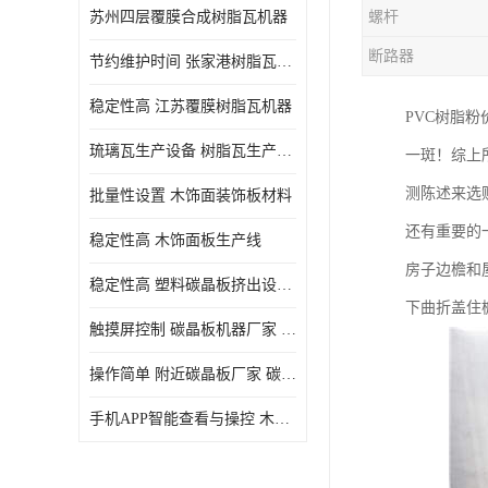
苏州四层覆膜合成树脂瓦机器
螺杆
断路器
节约维护时间 张家港树脂瓦小青瓦成型机
稳定性高 江苏覆膜树脂瓦机器
PVC树脂
琉璃瓦生产设备 树脂瓦生产设备
一斑！综上
测陈述来选
批量性设置 木饰面装饰板材料
还有重要的
稳定性高 木饰面板生产线
房子边檐和
稳定性高 塑料碳晶板挤出设备 碳晶板设备
下曲折盖住
触摸屏控制 碳晶板机器厂家 碳晶板全屋装修的利和弊
操作简单 附近碳晶板厂家 碳晶板机器厂家
手机APP智能查看与操控 木饰面板机器