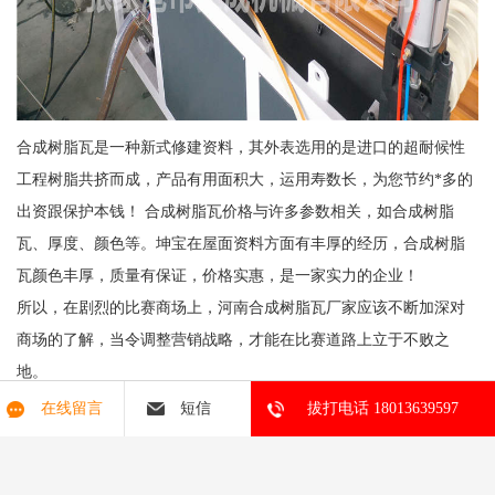
合成树脂瓦是一种新式修建资料，其外表选用的是进口的超耐候性
工程树脂共挤而成，产品有用面积大，运用寿数长，为您节约*多的
出资跟保护本钱！ 合成树脂瓦价格与许多参数相关，如合成树脂
瓦、厚度、颜色等。坤宝在屋面资料方面有丰厚的经历，合成树脂
瓦颜色丰厚，质量有保证，价格实惠，是一家实力的企业！
所以，在剧烈的比赛商场上，河南合成树脂瓦厂家应该不断加深对
商场的了解，当令调整营销战略，才能在比赛道路上立于不败之
地。
四层覆膜树脂瓦生产线
在线留言
短信
拔打电话 18013639597
塑料中空模板生产线 中空塑料建筑模板机器 塑料中空建筑模板设