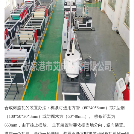
合成树脂瓦的装置办法：檩条可选用方管（60*40*3mm）或C型钢
（100*50*20*3mm）或防腐木方（60*40mm）。 檩条距离为
660mm，由下往上摆放。 主瓦装置时要依据当地分向，逆向装置。
搭接一个瓦波，两边一起进行。装置正脊瓦时将第yi张脊瓦截掉一段