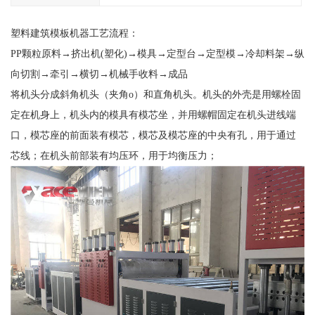
塑料建筑模板机器工艺流程：
PP颗粒原料→挤出机(塑化)→模具→定型台→定型模→冷却料架→纵
向切割→牵引→横切→机械手收料→成品
将机头分成斜角机头（夹角o）和直角机头。机头的外壳是用螺栓固
定在机身上，机头内的模具有模芯坐，并用螺帽固定在机头进线端
口，模芯座的前面装有模芯，模芯及模芯座的中央有孔，用于通过
芯线；在机头前部装有均压环，用于均衡压力；