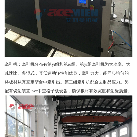
牵引机：牵引机分布有第yi组和第er组。第yi组牵引机为大功率、大
减速比、多辊式，其低速动转性能优良，牵引力大，能同步均匀的
将板材从真空定型台中牵引出。第二组牵引机配合去制品应力。另
配有切边装置 pvc中空格子板设备，确保板材有效宽度和边缘质量。