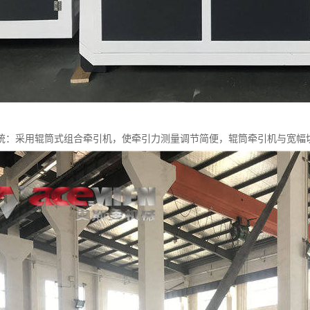
统：采用辊筒式组合牵引机，使牵引力测量调节简便，辊筒牵引机与宽幅