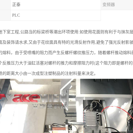
正泰
变频器
PLC
地下室工程,公路当的标梁桥等潮出环项使用:如使用花面则有利于与抹灰层
面及装饰请水求,又由于花纹面具有特的光滑反射作用,避免了强光反射影驶
的熔料，由于受喷嘴的阻力而产生反螺杆螺纹推压力，随着螺杆推动熔料
个反推压力大于油缸活塞对螺杆的推力和摩擦阻力时(这个阻力即是螺杆的
退的距离大小由一次成型注塑制品的注射料量来决定。