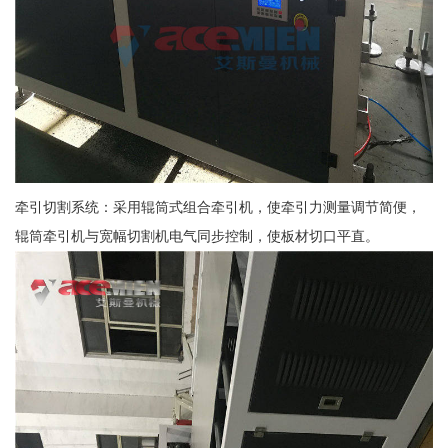
牵引切割系统：采用辊筒式组合牵引机，使牵引力测量调节简便，
辊筒牵引机与宽幅切割机电气同步控制，使板材切口平直。