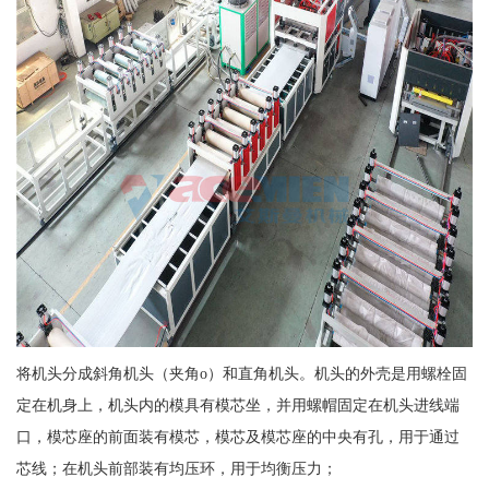
将机头分成斜角机头（夹角o）和直角机头。机头的外壳是用螺栓固
定在机身上，机头内的模具有模芯坐，并用螺帽固定在机头进线端
口，模芯座的前面装有模芯，模芯及模芯座的中央有孔，用于通过
芯线；在机头前部装有均压环，用于均衡压力；