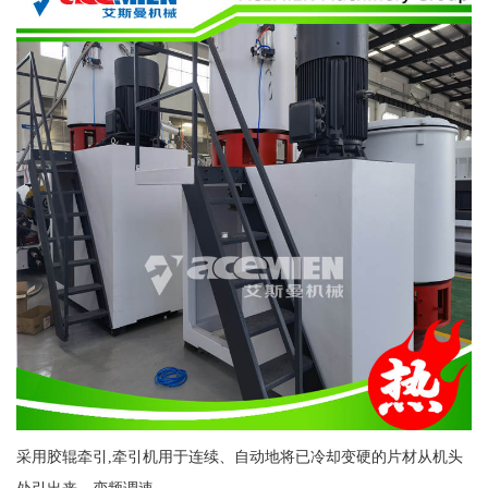
采用胶辊牵引,牵引机用于连续、自动地将已冷却变硬的片材从机头