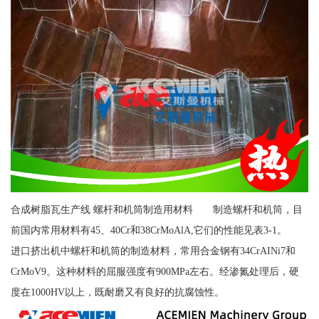
合成树脂瓦生产线 螺杆和机筒制造用材料 制造螺杆和机筒，目
前国内常用材料有45、40Cr和38CrMoAlA,它们的性能见表3-1。
进口挤出机中螺杆和机筒的制造材料，常用合金钢有34CrAINi7和
CrMoV9。这种材料的屈服强度有900MPa左右。经渗氮处理后，硬
度在1000HV以上，既耐磨又有良好的抗腐蚀性。