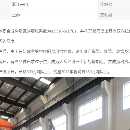
浙江舟山
接触器
正泰
变频器
积合成树脂瓦的膨胀系数为4.9310-5(1/℃)，并在形状尺度上具有
瓦的尺度。
7年往后，由于在新建室第中限制运用镀锌管，运用聚乙烯管、聚管、聚管
两旺，有些品种已求过于供，成为大众经济一个新的增加点，并成为出资。据
值上升，已达300万吨以上，估量2012年将跨过350万吨以上。