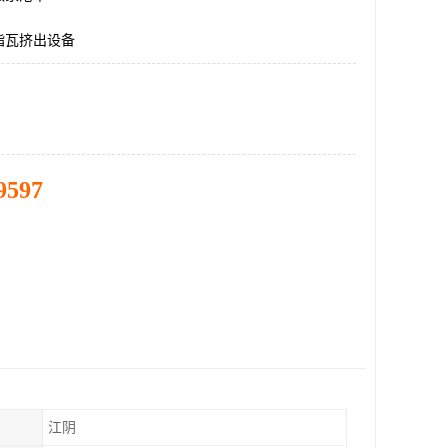
脂瓦挤出设备
9597
江阴