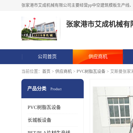
张家港市艾成机械有
公司首页
供应商机
当前位置：
首页
>
供应商机
>
PVC树脂瓦设备
> 艾斯曼张家
产品分类
Product
PVC树脂瓦设备
长城板设备
PET/PLA片材生产线