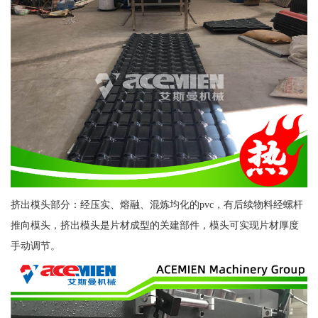
挤出模头部分：经压实、熔融、混炼均化的pvc，有后续物料经螺杆
推向模头，挤出模头是片材成型的关建部件，模头可实现片材厚度
手动调节。