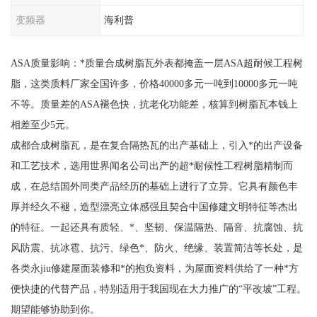
变频器
海利普
ASA质量影响：*质量合成树脂瓦外表都掩盖一层ASA超耐候工程树
脂，这类质料厂家全国许多，价格40000多元一吨到10000多元一吨
不等。质量差的ASA褪色快，抗老化功能差，核算到树脂瓦本钱上
相差至少5元。
成都合成树脂瓦，是在复合隔热瓦的出产基础上，引入*的出产设备
和工艺技术，选用世界闻名公司出产的超*耐候性工程树脂精制而
成，在总结国外同类产品经历的基础上进行了立异。它具有颜色丰
厚并经久不褪，造型漂亮立体感强且契合中国修建文明特征等杰出
的特征。一起还具有质轻、*、坚韧、保温隔热、隔音、抗腐蚀、抗
风防震、抗冰雹、抗污、绿色*、防火、绝缘、装置简洁等长处，是
各类永jiu修建屋面装修和*的抱负资料，为屋面资料供给了一种*方
便快捷的代替产品，特别适用于我国现在大力推广的“平改坡”工程。
期望能够协助到你。