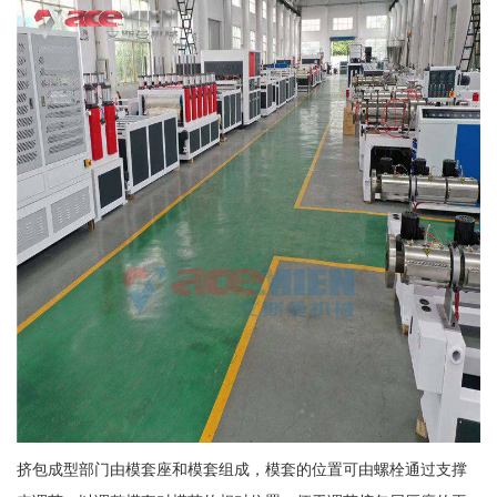
挤包成型部门由模套座和模套组成，模套的位置可由螺栓通过支撑