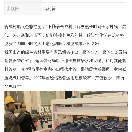
变频器
海利普
合成树脂瓦色彩艳丽，*不褪该合成树脂瓦纵然长时间于紫外线、湿
气、热、寒和冲击下，仍能连接其色彩的性。经过**化学建筑材料
测验*12000小时的人工老化测验，检测成果△E=2.86。
我国出产的绿色管材重要有聚乙烯管(PE)、聚管(PP)、聚管(PB)及铝
塑复合管(PAP)，这些管材80以上用于建筑给水和采暖。相对其他塑
料管材，其*得当用作室内小口径供水管、采弛缓地板采暖、室内低
压燃气用管等。1997年曾经铝塑管运用规模较窄、产值较少，商场
罕见贩卖。