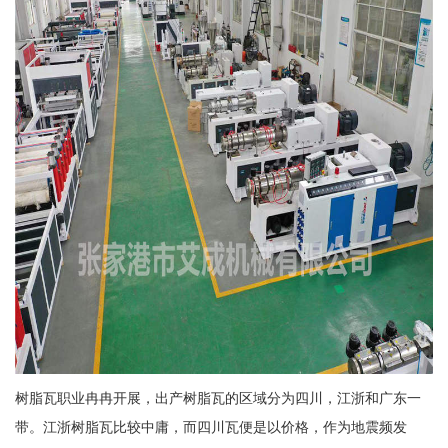
树脂瓦职业冉冉开展，出产树脂瓦的区域分为四川，江浙和广东一
带。江浙树脂瓦比较中庸，而四川瓦便是以价格，作为地震频发