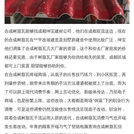
合成树脂瓦能够找成都坤宝建材公司，他们在成都双流这边，现在
的合成树脂瓦在**平改坡建造及别墅群建造中使用比较广泛，坤宝
他们调集了合成树脂瓦几大厂家的资源，这个和你去厂家批发的价
格还要实惠，由于树脂瓦厂家能够为你供给相关的装置。成都区域
都可上门装置.期望能够协助到你。
在合成树脂瓦终端商场，从底子的出售技巧练习，到小区拓宽，再
到爆炸营销，能带来出售额的手法方法通通都被摆上了台面。而为
了可以跟上现代消费节奏，网上言论优化、新媒体传达，乃至电子
商城，也是纷繁上阵。这些改动，大都都是商场“倒逼”下的职业行为
调整，可是这些调整仍然没能使出售情况呈现底子改动。职业外，
跟着合成树脂瓦干流运用人群的迭代，合成树脂瓦消费习气也开端
发生着改动。年青的顾客开端习气了登陆电脑查询合成树脂瓦信