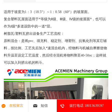
适用于坡度为1：3（18.5°）～1：0.58（60°）的坡屋面。
复合塑料瓦屋面适用于*等级为Ⅱ级、Ⅲ级、Ⅳ级的坡屋面*，也可以
作为Ⅰ级*多道设防中的一道*层。
树脂瓦/塑料瓦挤出设备生产工艺流程：
原料混合：是将pvc、填充料、稳定剂、增塑剂、抗氧化剂等其它辅
料，按比例、工艺先后加入*速混合机内，经物料与机械自摩擦使物
料升温至设定工艺温度，然后经冷混机将物料降至40-50oc；这样就
可以加入到挤出机的料斗。
在线留言
短信
拔打电话 18013639597