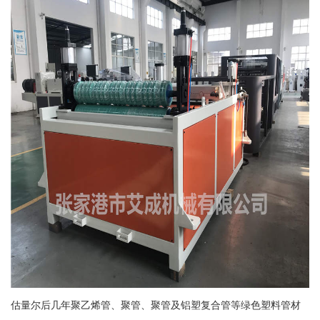
估量尔后几年聚乙烯管、聚管、聚管及铝塑复合管等绿色塑料管材