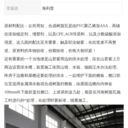
变频器
海利普
原材料配比：众所周知，合成树脂瓦是由PVC聚乙烯加ASA，再辅
佐添加稳定剂，增塑剂，以及CPE,ACR等质料，以及少数碳酸添加
强度。这儿面的配比至关重要。触及职业秘要，在此笔者不再赘
述。原资料的本钱纷歧，份额纷歧，价格大相径庭！
还有重要的一个当地便是山君窗周边的排水处理，应在山君窗上方
两边设置排水槽，装置施工依照山墙、水箱、烟囱泛水办法处理。
终房子边檐和屋檐还要处理好排水，一起维护下面的檐板，檐口部
位宜选用金属滴水板或合成树脂封檐板，由屋面边檐向内伸金
100mm向下曲折盖住檐口。上述讲的这几处，都是在河南树脂瓦施
工时进行的*处理，在处理时要标准，慎重施工。