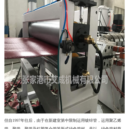
但自1997年往后，由于在新建室第中限制运用镀锌管，运用聚乙烯
管、聚管、聚管及铝塑复合管等新式绿色管材，是以，绿色管材商