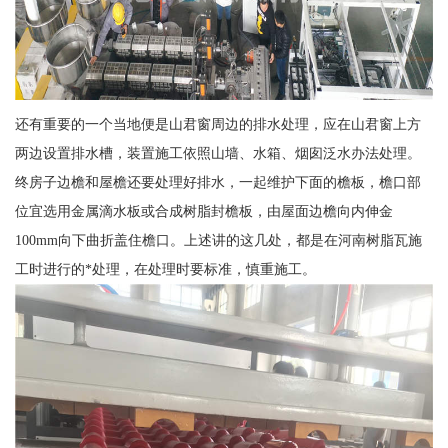
还有重要的一个当地便是山君窗周边的排水处理，应在山君窗上方
两边设置排水槽，装置施工依照山墙、水箱、烟囱泛水办法处理。
终房子边檐和屋檐还要处理好排水，一起维护下面的檐板，檐口部
位宜选用金属滴水板或合成树脂封檐板，由屋面边檐向内伸金
100mm向下曲折盖住檐口。上述讲的这几处，都是在河南树脂瓦施
工时进行的*处理，在处理时要标准，慎重施工。