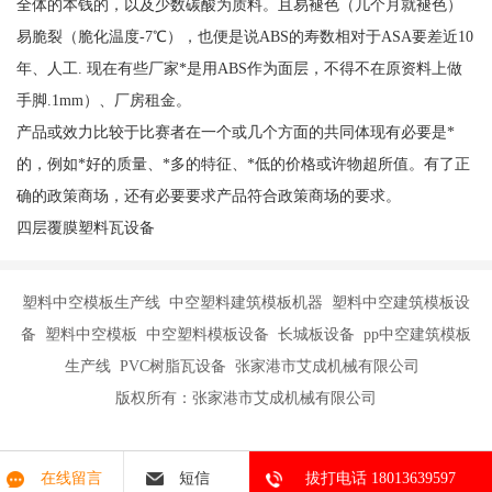
全体的本钱的，以及少数碳酸为质料。且易褪色（几个月就褪色）
易脆裂（脆化温度-7℃），也便是说ABS的寿数相对于ASA要差近10
年、人工. 现在有些厂家*是用ABS作为面层，不得不在原资料上做
手脚.1mm）、厂房租金。
产品或效力比较于比赛者在一个或几个方面的共同体现有必要是*
的，例如*好的质量、*多的特征、*低的价格或许物超所值。有了正
确的政策商场，还有必要要求产品符合政策商场的要求。
四层覆膜塑料瓦设备
塑料中空模板生产线 中空塑料建筑模板机器 塑料中空建筑模板设
备 塑料中空模板 中空塑料模板设备 长城板设备 pp中空建筑模板
生产线 PVC树脂瓦设备 张家港市艾成机械有限公司
版权所有：张家港市艾成机械有限公司
在线留言
短信
拔打电话 18013639597