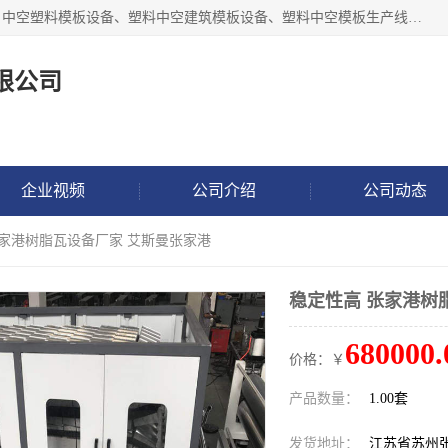
张家港市艾成机械有限公司主要经营pp中空建筑模板生产线、中空塑料模板设备、塑料中空建筑模板设备、塑料中空模板生产线、中空塑料建筑模板机器系列及相关辅机设备等。我们将不断超越自我，一如既往地为客户设计价值，竭诚为您提供更优质的技术、产品和服务！
限公司
企业视频
公司介绍
公司动态
张家港树脂瓦设备厂家 艾斯曼张家港
稳定性高 张家港树
680000.
价格：￥
产品数量：
1.00套
发货地址：
江苏省苏州