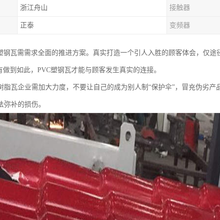
浙江舟山
接触器
正泰
变频器
C塑钢瓦需需求全面的推进方案。真实打造一个引人入胜的顾客体会，仅途
唯有做到如此，PVC塑钢瓦才能与顾客发生真实的连接。
树脂瓦企业需加大力度，不要让自己的成为别人制“保护伞”，冒充伪劣产
法弥补的损伤。