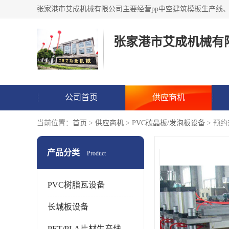
张家港市艾成机械有
公司首页
供应商机
当前位置：
首页
>
供应商机
>
PVC碳晶板/发泡板设备
> 预
产品分类
Product
PVC树脂瓦设备
长城板设备
PET/PLA片材生产线