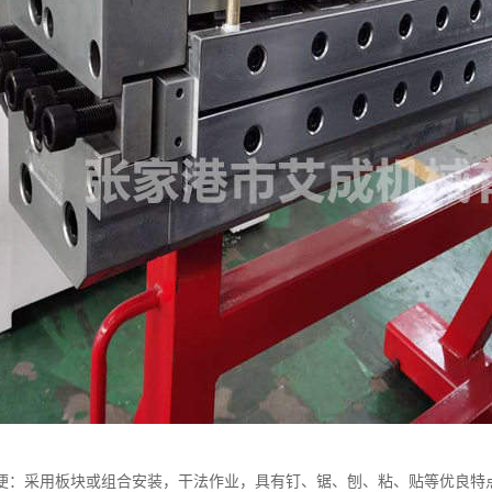
便：采用板块或组合安装，干法作业，具有钉、锯、刨、粘、贴等优良特