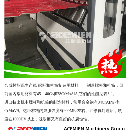
合成树脂瓦生产线 螺杆和机筒制造用材料 制造螺杆和机筒，目
前国内常用材料有45、40Cr和38CrMoAlA,它们的性能见表3-1。
进口挤出机中螺杆和机筒的制造材料，常用合金钢有34CrAINi7和
CrMoV9。这种材料的屈服强度有900MPa左右。经渗氮处理后，硬
度在1000HV以上，既耐磨又有良好的抗腐蚀性。